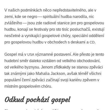
V našich pod­mínkách něco nepřed­stavitel­ného, ale v
zemi, kde se negro — spir­i­tuál­ní hud­ba nar­o­di­la, nic
zvlášt­ního — jsou zde radiové stan­ice jen pro gospelovou
hud­bu, kon­a­jí se fes­ti­valy pro sto tisíc posluchačů, exis­tu­jí
nesčet­né a vynika­jící gospelové chóry, speciál­ní odd­ělení
pro gospelovou hud­bu v obchodech s deska­mi a
.
CD
Gospel má v
výz­nam­né postavení. Ale přesto je ten­to
USA
hudeb­ní směr daleko vzdálen od velkého obchodování,
od velkého byzny­su. Jenom zříd­kakdy se stanou zpěvá­ci
tak známý­mi jako Mahalia Jack­son, avšak téměř všich­ni
pop­ulární černí zpěvá­ci začí­na­jí svo­ji kar­iéru zpěvem v
míst­ním gospelovém chóru.
Odkud pochází gospel