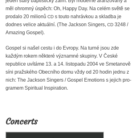
jeden starý bap­ti­stický žalm. Byl mod­erně aranžo­vaný a
měl ohrom­ný úspěch: Oh, Hap­py Day. Na celém světě se
pro­da­lo 20 mil­ionů
s touto nahrávk­ou a sklad­ba je
CD
dodnes velice aktuál­ní. (The Jack­son Singers,
3248 /
CD
Amaz­ing Gospel).
Gospel si našel ces­tu i do Evropy. Na turné jsou zde
každým rokem něk­teré výz­nam­né skupiny. V České
repub­lice uvítáme 13. a 14. listopadu 2004 ve Smetanově
síni pražského Obec­ního domu vždy od 20 hodin jed­nu z
nich: The Jack­son Singers / Gospel Emo­tions s jejich pro­
gramem Spir­i­tu­al Inspiration.
Concerts