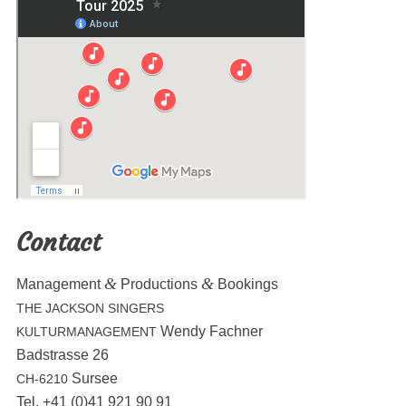
Contact
&
&
Man­age­ment
Pro­duc­tions
Bookings
THE
JACKSON
SINGERS
Wendy Fachner
KULTURMANAGEMENT
Bad­strasse 26
Sursee
CH-6210
Tel. +41 (0)41 921 90 91