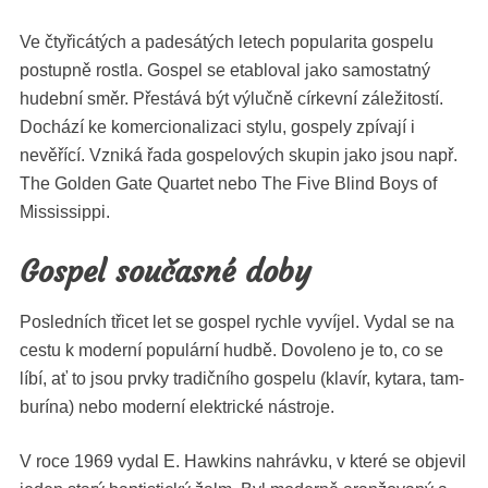
Ve čtyřicátých a padesátých letech pop­u­lari­ta gospelu
pos­tup­ně ros­t­la. Gospel se etablo­val jako samostat­ný
hudeb­ní směr. Přestává být výlučně církevní záleži­tostí.
Dochází ke komer­cional­izaci sty­lu, gospe­ly zpí­va­jí i
nevěřící. Vzniká řada gospelových skupin jako jsou např.
The Gold­en Gate Quar­tet nebo The Five Blind Boys of
Mississippi.
Gospel současné doby
Posled­ních třicet let se gospel rych­le vyví­jel. Vydal se na
ces­tu k mod­erní pop­ulární hud­bě. Dov­oleno je to, co se
líbí, ať to jsou prvky tradičního gospelu (klavír, kytara, tam­
burí­na) nebo mod­erní elek­trické nástroje.
V roce 1969 vydal E. Hawkins nahrávku, v které se objevil