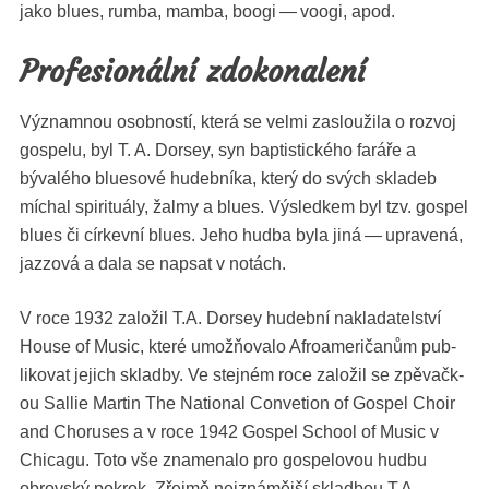
jako blues, rum­ba, mam­ba, boo­gi — voo­gi, apod.
Profesionální zdokonalení
Výz­nam­nou osob­nos­tí, která se vel­mi zaslouži­la o rozvoj
gospelu, byl T. A. Dorsey, syn bap­ti­stick­ého faráře a
bývalého bluesové hudeb­ní­ka, který do svých skladeb
míchal spir­i­tuá­ly, žalmy a blues. Výsled­kem byl tzv. gospel
blues či církevní blues. Jeho hud­ba byla jiná — upravená,
jaz­zová a dala se nap­sat v notách.
V roce 1932 založil T.A. Dorsey hudeb­ní nakla­da­tel­ství
House of Music, které umožňo­va­lo Afroamer­ičanům pub­
liko­vat jejich sklad­by. Ve ste­jném roce založil se zpě­vačk­
ou Sal­lie Mar­tin The Nation­al Con­ve­tion of Gospel Choir
and Cho­rus­es a v roce 1942 Gospel School of Music v
Chicagu. Toto vše zna­me­na­lo pro gospelovou hud­bu
obrovský pokrok. Zře­jmě nejznámější sklad­bou T.A.