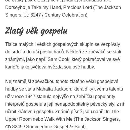
Dorsey­ho je Take my Hand, Pre­cious Lord (The Jack­son
Singers,
3247 / Cen­tu­ry Celebration)
CD
Zlatý věk gospelu
Tisíce malých i větších gospelových skupin se vezpí­valy
do srd­cí a do uší posluchačů. Něk­teří ze zpěváků se stali
známý­mi, jako např. Sam Cook, který pokračo­val ve své
kar­iéře jako svě­tová hvěz­da soulové hudby.
Nejznámější zpě­vačk­ou toho­to zlatého věku gospelové
hud­by se sta­la Mahalia Jack­son, která díky své­mu tal­en­tu
už v roce 1947 stan­u­la nejvýše na žebříčku pop­u­lar­i­ty
inter­pretů gospelu a její nenapodobitel­ný pěvecký styl z ní
učinil královnu gospelu. Známé pís­ně jsou např.: In The
Upper Room nebo Walk With Me (The Jack­son Singers,
&
3249 / Sum­mer­time Gospel
Soul).
CD