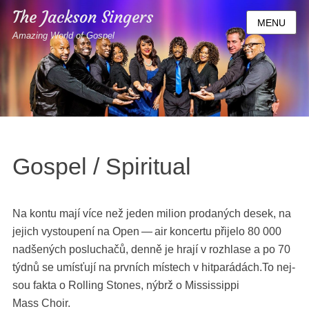
The Jackson Singers
MENU
Amazing World of Gospel
Gospel / Spiritual
Na kon­tu mají více než jeden mil­ion pro­daných desek, na
jejich vys­toupení na Open — air kon­cer­tu při­je­lo 80 000
nadšených posluchačů, den­ně je hra­jí v rozh­lase a po 70
týd­nů se umísťu­jí na prvních místech v hitparádách.To nej­
sou fak­ta o Rolling Stones, nýbrž o Mis­sis­sip­pi
Mass Choir.