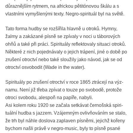
důraznějším ryt­mem, na africk­ou pětitónovou škálu a s
vlast­ní­mi vymyšlený­mi tex­ty. Negro-spir­i­tuál byl na světě.
Tato for­ma hud­by se rozšíři­la hlavně u otroků. Hym­ny,
žalmy a zakázané pís­ně se zpí­valy v noci u táborových
ohňů a také při prá­ci. Spir­i­tuá­ly reflek­to­valy situaci otroků.
Něk­teré z nich pojed­ná­valy o jejich trápení, jiné o době po
zrušení otroctví nebo také slouži­ly jako návod, jak se od
otroctví osvo­bod­it (Wade in the water).
Spir­i­tuá­ly po zrušení otroctví v roce 1865 ztráce­jí na výz­
na­mu. Není již tře­ba zpí­vat o touze po svo­bodě, pro­tože
otro­ci svo­bo­du, ale­spoň na papíře, nabyli.
Asi kolem roku 1920 se začala setká­vat čer­nošská spir­i­
tuál­ní hud­ba s jazzem. Vzá­jem­ným ovlivňováním se sta­lo,
že trh byl náh­le doslo­va zaplaven pís­ně­mi, jejichž koře­ny
bychom našli právě v negro-music, byly to pís­ně psané