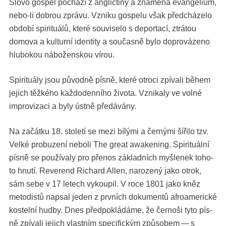
Slo­vo gospel pochází z angličtiny a zna­mená evan­geli­um,
nebo-li dobrou zprávu. Vzniku gospelu však před­cháze­lo
období spir­i­tuálů, které sou­vise­lo s depor­tací, ztrá­tou
domo­va a kul­turní iden­ti­ty a součas­ně bylo doprovázeno
hlubok­ou nábožen­sk­ou vírou.
Spir­i­tuá­ly jsou původ­ně pís­ně, které otro­ci zpí­vali během
jejich těžkého kaž­do­den­ního živ­ota. Vznikaly ve vol­né
improvizaci a byly úst­ně předávány.
Na začátku 18. sto­letí se mezi bílý­mi a černý­mi šíři­lo tzv.
Velké probuzení neboli The great awak­en­ing. Spir­i­tuál­ní
pís­ně se použí­valy pro přenos zák­lad­ních myšlenek toho­
to hnutí. Rev­erend Richard Allen, narozený jako otrok,
sám sebe v 17 letech vyk­oupil. V roce 1801 jako kněz
metodis­tů nap­sal jeden z prvních doku­men­tů afroam­er­ické
kostel­ní hud­by. Dnes před­pok­ládáme, že čer­noši tyto pís­
ně zpí­vali jejich vlast­ním speci­fick­ým způ­sobem — s