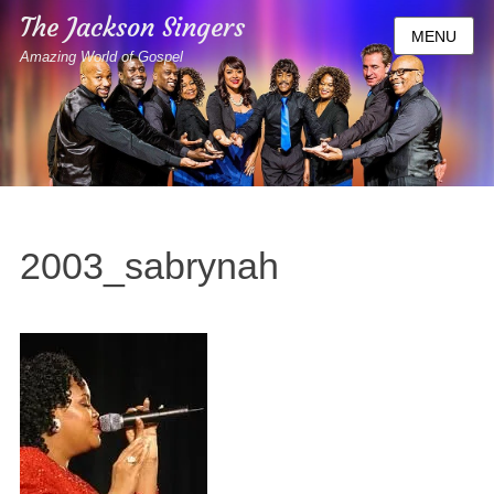
The Jackson Singers
MENU
Amazing World of Gospel
2003_sabrynah