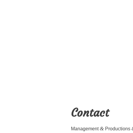
Contact
&
Man­age­ment
Pro­duc­tions