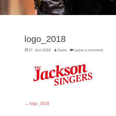
logo_2018
Posted
Author
27. Juni 2018
Swiss
Leave a comment
on
Beitrags-
Previous
←
logo_2018
post: